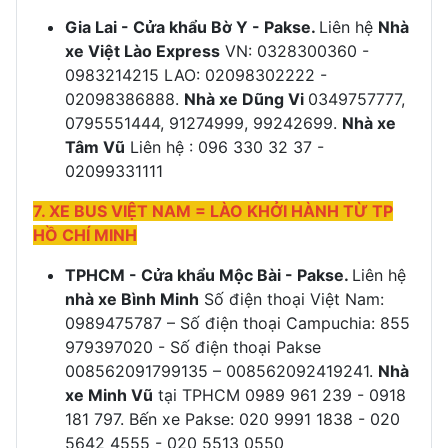
Gia Lai - Cửa khẩu Bờ Y - Pakse.
Liên hệ
Nhà
xe Việt Lào Express
VN: 0328300360 -
0983214215 LAO: 02098302222 -
02098386888.
Nhà xe Dũng Vi
0349757777,
0795551444, 91274999, 99242699.
Nhà xe
Tâm Vũ
Liên hệ : 096 330 32 37 -
02099331111
7. XE BUS VIỆT NAM = LÀO KHỞI HÀNH TỪ TP
HỒ CHÍ MINH
TPHCM - Cửa khẩu Mộc Bài - Pakse.
Liên hệ
nhà xe Bình Minh
Số điện thoại Việt Nam:
0989475787 – Số điện thoại Campuchia: 855
979397020 - Số điện thoại Pakse
008562091799135 – 008562092419241.
Nhà
xe Minh Vũ
tại TPHCM 0989 961 239 - 0918
181 797. Bến xe Pakse: 020 9991 1838 - 020
5642 4555 - 020 5513 0550