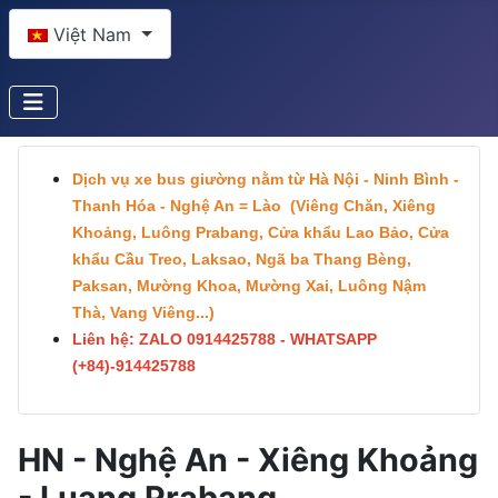
Sprache auswählen
Việt Nam
Dịch vụ xe bus giường nằm từ Hà Nội - Ninh Bình -
Thanh Hóa - Nghệ An = Lào (Viêng Chăn, Xiêng
Khoảng, Luông Prabang, Cửa khẩu Lao Bảo, Cửa
khẩu Cầu Treo, Laksao, Ngã ba Thang Bèng,
Paksan, Mường Khoa, Mường Xai, Luông Nậm
Thà, Vang Viêng...)
Liên hệ: ZALO 0914425788 - WHATSAPP
(+84)-
914425788
HN - Nghệ An - Xiêng Khoảng
- Luang Prabang