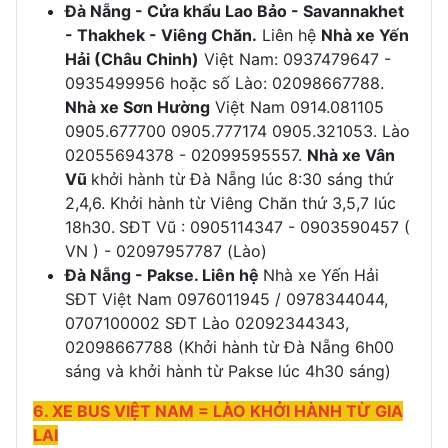
Đà Nẵng - Cửa khẩu Lao Bảo - Savannakhet
- Thakhek - Viêng Chăn.
Liên hệ
Nhà xe Yến
Hải (Châu Chinh)
Việt Nam: 0937479647 -
0935499956 hoặc số Lào: 02098667788.
Nhà xe Sơn Hường
Việt Nam 0914.081105
0905.677700 0905.777174 0905.321053. Lào
02055694378 - 02099595557.
Nhà xe Vân
Vũ
khởi hành từ Đà Nẵng lúc 8:30 sáng thứ
2,4,6. Khởi hành từ Viêng Chăn thứ 3,5,7 lúc
18h30.
SĐT Vũ : 0905114347 - 0903590457 (
VN ) - 02097957787 (Lào)
Đà Nẵng - Pakse. Liên hệ
Nhà xe Yến Hải
SĐT Việt Nam 0976011945 / 0978344044,
0707100002 SĐT Lào 02092344343,
02098667788 (Khởi hành từ Đà Nẵng 6h00
sáng và khởi hành từ Pakse lúc 4h30 sáng)
6. XE BUS VIỆT NAM = LÀO KHỞI HÀNH TỪ GIA
LAI