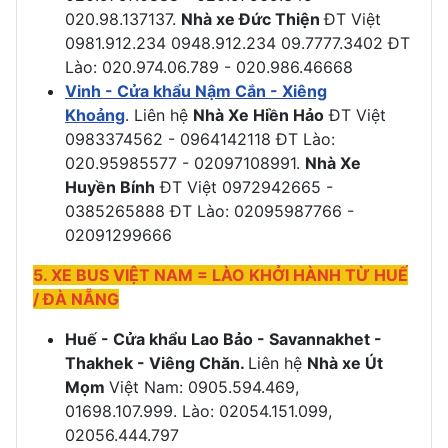
020.98.137137.
Nhà xe Đức Thiện
ĐT Việt
0981.912.234 0948.912.234 09.7777.3402 ĐT
Lào: 020.974.06.789 - 020.986.46668
Vinh - Cửa khẩu Nậm Cắn - Xiêng
Khoảng
. Liên hệ
Nhà Xe Hiền Hảo
ĐT Việt
0983374562 - 0964142118 ĐT Lào:
020.95985577 - 02097108991.
Nhà Xe
Huyền Bính
ĐT Việt 0972942665 -
0385265888 ĐT Lào: 02095987766 -
02091299666
5. XE BUS VIỆT NAM = LÀO KHỞI HÀNH TỪ HUẾ
/ ĐÀ NẴNG
Huế - Cửa khẩu Lao Bảo - Savannakhet -
Thakhek - Viêng Chăn.
Liên hệ
Nhà xe Út
Mọm
Việt Nam: 0905.594.469,
01698.107.999. Lào: 02054.151.099,
02056.444.797