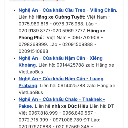
Nghệ An - Cửa khẩu Cầu Treo - Viêng Chăn
.
Liên hệ
Hãng xe Cường Tuyết:
Việt Nam -
0975.989.616 - 0978.976.988. Lào -
020.9189.8777-020.5969.7777.
Hãng xe
Phong Phú
: Việt Nam - 0967702909 -
0798368999. Lào - 02091509888 -
02091510888
Nghệ An - Cửa khẩu Nậm Cắn - Xiêng
Khoảng
.
Liên hệ: 0914425788 zalo Hãng xe
VietLaoBus
Nghệ An - Cửa khẩu Nậm Cắn - Luang
Prabang
. Liên hệ: 0914425788 zalo Hãng xe
VietLaoBus
Nghệ An - Cửa khẩu Chalo - Thakhek -
Pakse
.
Liên hệ
nhà xe Đức Hiếu
Liên hệ: ĐT
Việt 0967.818.999 - 0966.849.567 -
0972.715.999 - 0971.008.789 ĐT Lào:
020.9797.0888 - 020.97569.345 -